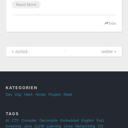
Read More
Teilen
…
« zurück
weiter »
KATEGORIEN
Dev
Digi
Hack
Notes
Project
Read
TAGS
AI
CTF
Compiler
Decompile
Embedded
English
Fuzz
Investing
Java
LLVM
Learning
Linux
Networking
OS