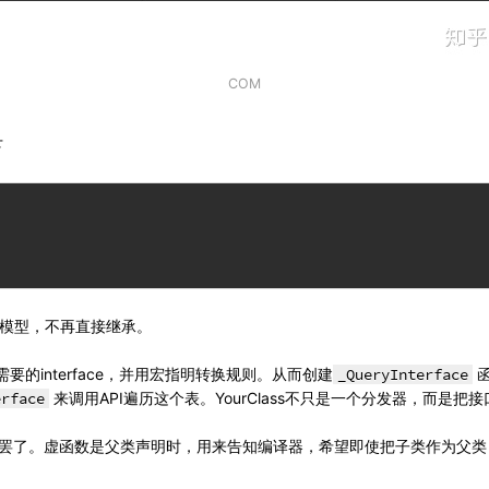
COM
下
模型，不再直接继承。
和各种需要的interface，并用宏指明转换规则。从而创建
_QueryInterface
erface
来调用API遍历这个表。YourClass不只是一个分发器，而是
数的基类罢了。虚函数是父类声明时，用来告知编译器，希望即使把子类作为父