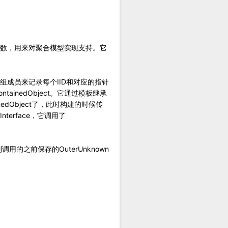
数，用来对聚合模型实现支持。它
静态数组成员来记录每个IID和对应的指针
ainedObject。它通过模板继承
inedObject了，此时构建的时候传
terface，它调用了
调用的之前保存的OuterUnknown