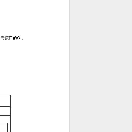
壳接口的QI。