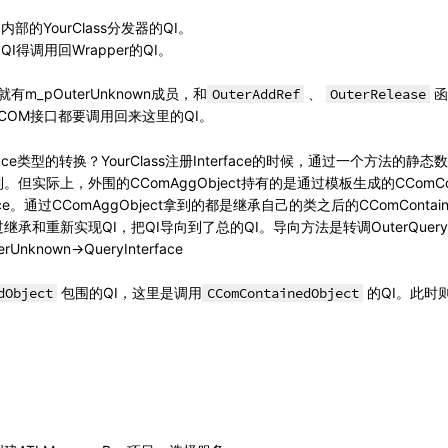
内部的YourClass分发器的QI。
得调用回Wrapper的QI。
有m_pOuterUnknown成员，和
OuterAddRef
、
OuterRelease
函
COM接口都要调用回来这里的QI。
ace类型的转换？YourClass注册Interface的时候，通过一个方法的
但实际上，外围的CComAggObject持有的是通过模板生成的CComCont
ace。通过CComAggObject拿到的都是继承自己的类之后的CComConta
继承和重新实现QI，把QI导向到了总的QI。导向方法是转调OuterQueryIn
Unknown->QueryInterface
dObject
包围的QI，这里是调用
CComContainedObject
的QI。此时则