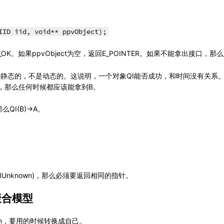
IID iid, void** ppvObject);
。如果ppvObject为空，返回E_POINTER。如果不能拿出接口，那么返回
面简称QI)是静态的，不是动态的。这说明，一个对象QI能否成功，和时间没有关系
拿到B），那么任何时候都应该能拿到B。
么QI(B)->A。
D_IUnknown)，那么必须要返回相同的指针。
 聚合模型
wn，要用的时候转换成自己。