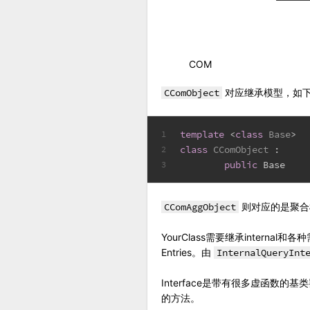
COM
CComObject
对应继承模型，如
template
 <
class
Base
>
1
class
CComObject
 : 
2
public
 Base
3
CComAggObject
则对应的是聚合
YourClass需要继承internal
Entries。由
InternalQueryInt
Interface是带有很多虚函
的方法。