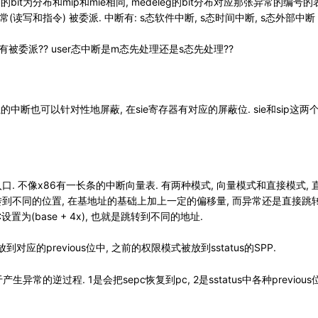
deleg的bit为分布和mip和mie相同, medeleg的bit分布对应那张异常的编
异常(读写和指令) 被委派. 中断有: s态软件中断, s态时间中断, s态外部中断
没有被委派?? user态中断是m态先处理还是s态先处理??
个单独的中断也可以针对性地屏蔽, 在sie寄存器有对应的屏蔽位. sie和sip
入口. 不像x86有一长条的中断向量表. 有两种模式, 向量模式和直接模式
到不同的位置, 在基地址的基础上加上一定的偏移量, 而异常还是直接跳转到基
置为(base + 4x), 也就是跳转到不同的地址.
的previous位中, 之前的权限模式被放到sstatus的SPP.
异常的逆过程. 1是会把sepc恢复到pc, 2是sstatus中各种previous位