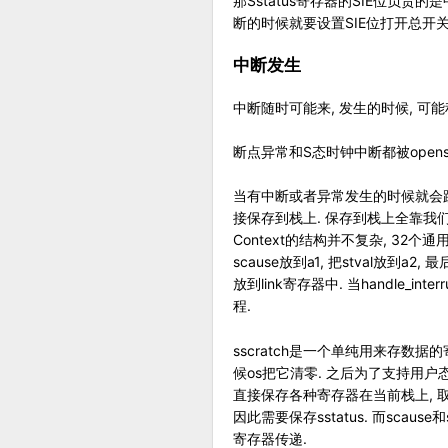
那Sstatus寄存器的SIE位负责的
断的时候就要设置SIE位打开总开关
中断发生
中断随时可能来, 发生的时候, 可
断点异常和S态时钟中断都被open
当有中断或者异常发生的时候就会
接保存到栈上. 保存到栈上全靠我们
Context的结构并不复杂, 32个通用寄
scause放到a1, 把stval放到a2,
放到link寄存器中. 当handle_in
程.
sscratch是一个单纯用来存数据的寄
候os把它清零. 之后为了支持用户态程序
直接保存各种寄存器在当前栈上, 取出栈上的
因此需要保存sstatus. 而scaus
寄存器传递.