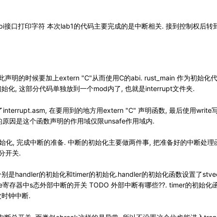
bi接口打印字符 本次lab1的代码主要完成的是中断相关. 接到控制权后转到了en
因此声明的时候要加上extern "C"从而使用C的abi. rust_main 作为初
, 这部分代码单独放到一个mod内了, 也就是interrupt文件夹.
nterrupt.asm, 在要用到的地方用extern "C" 声明函数, 最后使用write写
e内的原因是这个函数声明的作用域仅限unsafe作用域内.
块的初始化, 完成中断的准备. 中断的初始化主要做两件事, 把准备好的中断处理函数
分开关.
分别是handler的初始化和timer的初始化.handler的初始化函数设置了stvec
ie寄存器中s态外部中断的开关 TODO 外部中断有哪些??. timer的初始
时钟中断.