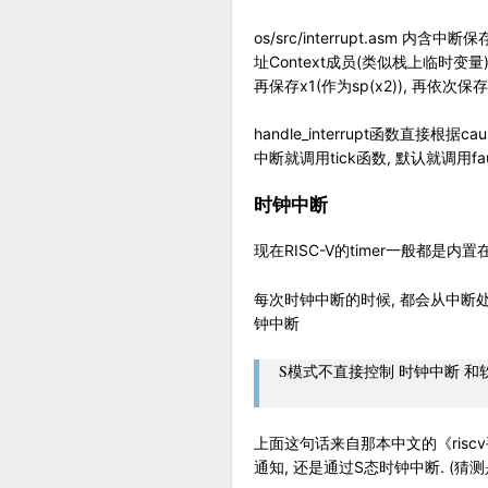
os/src/interrupt.asm 内
址Context成员(类似栈上临时变量)
再保存x1(作为sp(x2)), 再依
handle_interrupt函数直接
中断就调用tick函数, 默认就调用fa
时钟中断
现在RISC-V的timer一般都是内
每次时钟中断的时候, 都会从中断处
钟中断
S模式不直接控制 时钟中断 和
上面这句话来自那本中文的《riscv手
通知, 还是通过S态时钟中断. (猜测