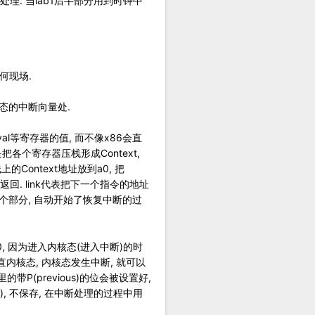
p处理. 当lab1后半部分用到时钟中
何现场.
S态的中断向量处.
 stval等寄存器的值, 而不像x86会直
各个寄存器压栈形成Context,
栈上的Context地址放到a0, 把
 ret返回. link代表把下一个指令的地址
store这个部分, 自动开始了恢复中断的过
态是0, 因为进入内核态(进入中断)的时
是一直内核态, 内核态发生中断, 就可以
里的带P(previous)的位会被设置好,
参数), 不保存, 在中断处理的过程中用