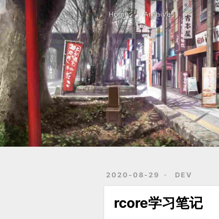
Home
Archives
Home
Archives
2020-08-29
DEV
rcore学习笔记