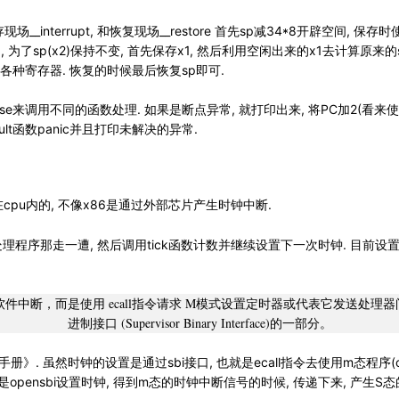
含中断保存现场__interrupt, 和恢复现场__restore 首先sp减34*8开辟空
, 为了sp(x2)保持不变, 首先保存x1, 然后利用空闲出来的x1去计算原来的s
次保存各种寄存器. 恢复的时候最后恢复sp即可.
根据cause来调用不同的函数处理. 如果是断点异常, 就打印出来, 将PC加2(
ult函数panic并且打印未解决的异常.
置在cpu内的, 不像x86是通过外部芯片产生时钟中断.
理程序那走一遭, 然后调用tick函数计数并继续设置下一次时钟. 目前设置
软件中断，而是使用 ecall指令请求 M模式设置定时器或代表它发送处
进制接口 (Supervisor Binary Interface)的一部分。
册》. 虽然时钟的设置是通过sbi接口, 也就是ecall指令去使用m态程序(o
是opensbi设置时钟, 得到m态的时钟中断信号的时候, 传递下来, 产生S