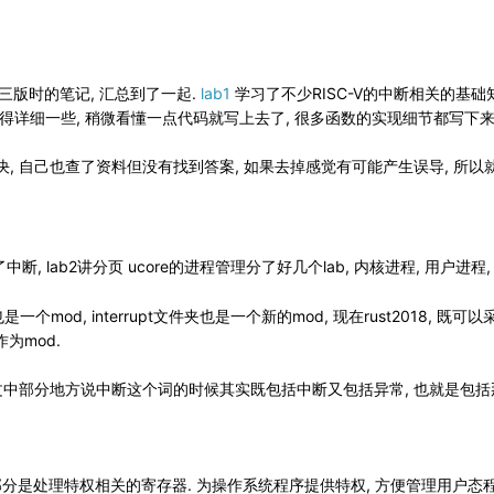
al第三版时的笔记, 汇总到了一起.
lab1
学习了不少RISC-V的中断相关的基础
得详细一些, 稍微看懂一点代码就写上去了, 很多函数的实现细节都写下来
, 自己也查了资料但没有找到答案, 如果去掉感觉有可能产生误导, 所以就
要讲了中断, lab2讲分页 ucore的进程管理分了好几个lab, 内核进程, 用户进程
文件也是一个mod, interrupt文件夹也是一个新的mod, 现在rust2018, 既可以采用s
夹作为mod.
中部分地方说中断这个词的时候其实既包括中断又包括异常, 也就是包括那些会跳
gisters, 大部分是处理特权相关的寄存器. 为操作系统程序提供特权, 方便管理用户态