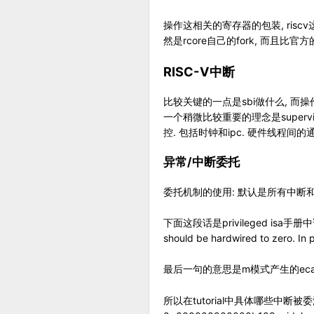
操作这相关的寄存器的包装, riscv这个crate
然是rcore自己的fork, 而且比官
RISC-V中断
比较关键的一点是sbi做什么, 而操作系统做什么 
一个稍微比较重要的理念是super
控. 包括时钟和ipc. 硬件线程间的通
异常/中断委托
委托机制的使用: 默认是所有中断和异
下面这段话是privileged isa手册中说的 > S
should be hardwired to zero. In p
最后一句的意思是m模式产生的ecall异
所以在tutorial中具体哪些中断被委派了