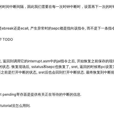
的时间中断间隔，因此我们需要在每一次时钟中断时，设置再下一次的时钟
ebreak还是ecall, 产生异常时的sepc都是指向该指令, 而不是下一条指令
 TODO
回的时候, 返回到调用它的interrupt.asm中的jal指令之后, 开始恢复之前保
恢复现场后, sstatus和sepc也恢复了, sret, 返回的时候将pc设置为se
果中断之前是打开中断的状态, sret后也会回到打开中断状态. 最终恢复到
interrupt pending寄存器是提供有关正在等待的中断的信息.
utorial没怎么用到.