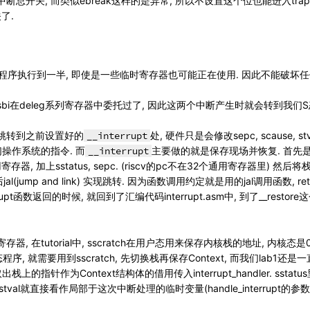
是中断总开关, 而类似ebreak这样的是异常, 所以不设置这个位也能进入tra
了.
能程序执行到一半, 即使是一些临时寄存器也可能正在使用. 因此不能破坏任
sbi在deleg系列寄存器中委托过了, 因此这两个中断产生时就会转到我们
跳转到之前设置好的
__interrupt
处, 硬件只是会修改sepc, scause,
操作系统的指令. 而
__interrupt
主要做的就是保存现场并恢复. 首先是把
存器, 加上sstatus, sepc. (riscv的pc不在32个通用寄存器里) 然后将
 最后jal(jump and link) 实现跳转. 因为函数调用约定就是用的jal调用函数,
terrupt函数返回的时候, 就回到了汇编代码interrupt.asm中, 到了__re
存器, 在tutorial中, sscratch在用户态用来保存内核栈的地址, 内核
, 就需要用到sscratch, 先切换栈再保存Context, 而我们lab1还
指针作为Context结构体的借用传入interrupt_handler. sstatus
e和stval就直接看作局部于这次中断处理的临时变量(handle_interrupt的