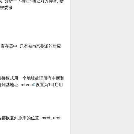
号的表. 分析一下得知: 地址对齐异常, 断
 被委派
这两个寄存器中, 只有被m态委派的对应
, 直接模式用一个地址处理所有中断和
地址. mtvec
0
设置为1可启用
都恢复到原来的位置. mret, uret