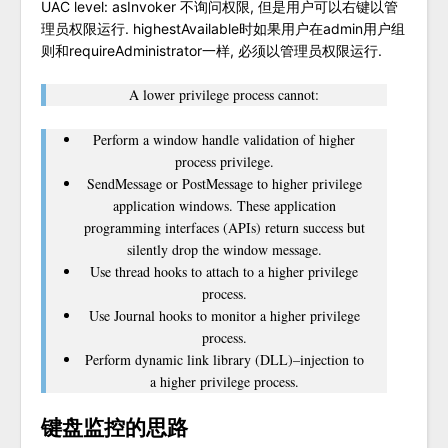
UAC level: asInvoker 不询问权限, 但是用户可以右键以管
理员权限运行. highestAvailable时如果用户在admin用户组
则和requireAdministrator一样, 必须以管理员权限运行.
A lower privilege process cannot:
Perform a window handle validation of higher
process privilege.
SendMessage or PostMessage to higher privilege
application windows. These application
programming interfaces (APIs) return success but
silently drop the window message.
Use thread hooks to attach to a higher privilege
process.
Use Journal hooks to monitor a higher privilege
process.
Perform dynamic link library (DLL)–injection to
a higher privilege process.
键盘监控的思路