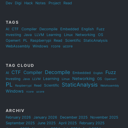
Dev
Digi
Hack
Notes
Project
Read
TAGS
AI
CTF
Compiler
Decompile
Embedded
English
Fuzz
Investing
Java
LLVM
Learning
Linux
Networking
OS
Openwrt
PL
Raspberrypi
Read
Scientific
StaticAnalysis
WebAssembly
Windows
rcore
ucore
TAG CLOUD
Decompile
CTF
Fuzz
Compiler
AI
Embedded
English
Networking
Learning
Investing
OS
Java
LLVM
Linux
Openwrt
PL
StaticAnalysis
Scientific
Read
Raspberrypi
WebAssembly
Windows
rcore
ucore
ARCHIV
February 2026
January 2026
December 2025
November 2025
September 2025
June 2025
April 2025
February 2025