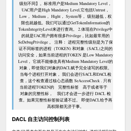
级别不同】。标准用户是Medium Mandatory Level，
UAC用户是High Mandatory Level,它包括Untrust，
Low， Medium， Hight， System等， 级别越低，权
限也就越低。我们可以通过GetTokenInformation的
TokenIntegrityLevel来进行查询。 2.体现在Privilege中
的就是UAC用户拥有很多Privilege，比如最常用的
SeDebugPrivilege 。 注释： 进程完整性级别是为了保
证不同标签的进程（TOKEN) 和对象（SACL)之间的
访问安全，如果当前进程的TOKEN 是Low Mandatory
Level， 它就不能修改具有Medium Mandatory Level的
对象，即使我们对象的DACL赋予完全读写的权限。
当每个进程打开对象， 我们会进行SACL和DACL检
查，这个检查通过核心态函数 SeAccessCheck . 只有
当前进程TOKEN的 完整性标签 高于或者等于
对象的完整性标， 我们才会进一步进行 DACL 检
查。如果完整性标签验证通不过。 即使DACL给予再
高权限都无济于事。
DACL 自主访问控制列表